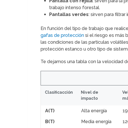
Pantalla con rejilla
: sirven para la
trabajo intenso forestal.
Pantallas verdes
: sirven para filtr
En función del tipo de trabajo que realic
gafas de protección
si el riesgo es más
las condiciones de las partículas voláti
protección estanco u otro tipo de sistem
Te dejamos una tabla con la velocidad del
Clasificacción
Nivel de
Ve
impacto
má
A(T)
Alta energía
19
B(T)
Media energía
12