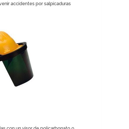
venir accidentes por salpicaduras
das con un visor de policarbonato o