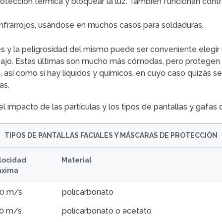
 protección térmica y bloquear la luz. También funcionan con
ar infrarrojos, usándose en muchos casos para soldaduras.
es y la peligrosidad del mismo puede ser conveniente elegir 
 bajo. Estas últimas son mucho más cómodas, pero protegen 
les, así como si hay líquidos y químicos, en cuyo caso quizá
as.
 impacto de las partículas y los tipos de pantallas y gafas 
TIPOS DE PANTALLAS FACIALES Y MÁSCARAS DE PROTECCIÓN
locidad
Material
xima
0 m/s
policarbonato
0 m/s
policarbonato o acetato