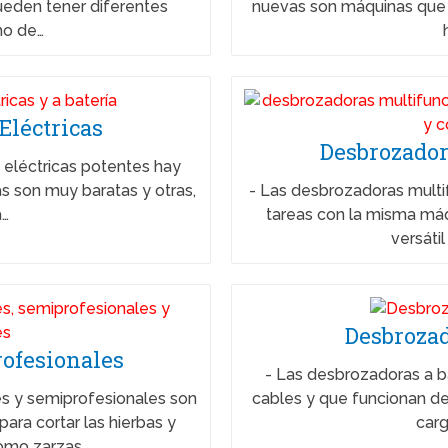
pueden tener diferentes
nuevas son máquinas que s
o de…
Eléctricas
Desbrozador
 eléctricas potentes hay
as son muy baratas y otras,
-
Las desbrozadoras multifu
a…
tareas con la misma máq
versátil
Desbrozad
rofesionales
-
Las desbrozadoras a ba
s y semiprofesionales son
cables y que funcionan d
ara cortar las hierbas y
carg
omo zarzas,…