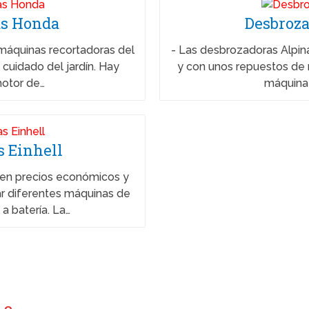
as Honda
Desbroza
áquinas recortadoras del
-
Las desbrozadoras Alpina
cuidado del jardín. Hay
y con unos repuestos de 
motor de…
máquina 
s Einhell
nen precios económicos y
r diferentes máquinas de
 a batería. La…