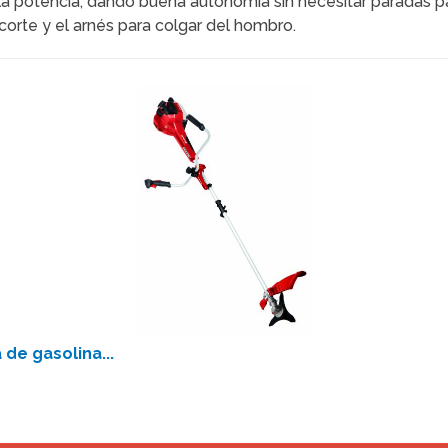
la potencia, dando buena autonomía sin necesitar paradas p
corte y el arnés para colgar del hombro.
de gasolina...