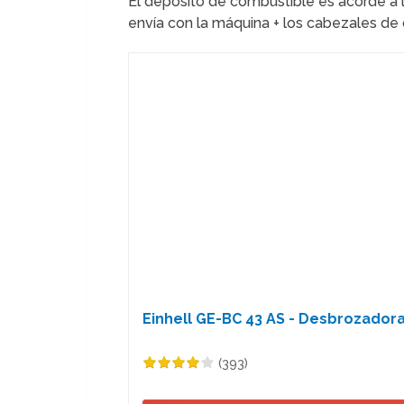
El depósito de combustible es acorde a 
envía con la máquina + los cabezales de 
Einhell GE-BC 43 AS - Desbrozadora 
(393)